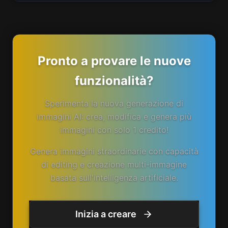
Pronto a provare le nuove
funzionalità?
Sperimenta la nuova generazione di
immagini AI: crea, modifica e genera più
immagini con solo 1 credito!
Genera immagini straordinarie con capacità
di editing e creazione multi-immagine
basata sull'intelligenza artificiale.
Inizia a creare